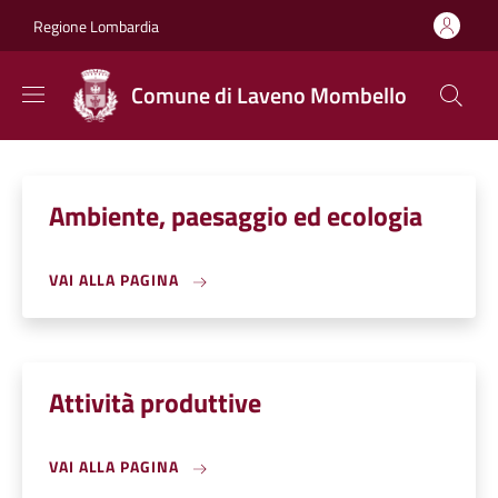
Salta al contenuto principale
Skip to footer content
Regione Lombardia
Comune di Laveno Mombello
Ambiente, paesaggio ed ecologia
VAI ALLA PAGINA
Attività produttive
VAI ALLA PAGINA