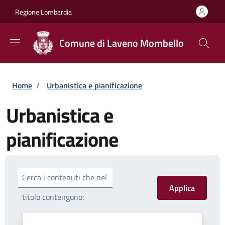
Salta al contenuto principale
Skip to footer content
Regione Lombardia
Comune di Laveno Mombello
Briciole di pane
Home
/
Urbanistica e pianificazione
Urbanistica e
pianificazione
Cerca i contenuti che nel
titolo contengono: