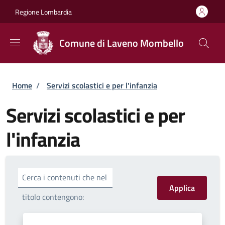
Salta al contenuto principale
Skip to footer content
Regione Lombardia
Comune di Laveno Mombello
Briciole di pane
Home
/
Servizi scolastici e per l'infanzia
Servizi scolastici e per
l'infanzia
Cerca i contenuti che nel
titolo contengono: