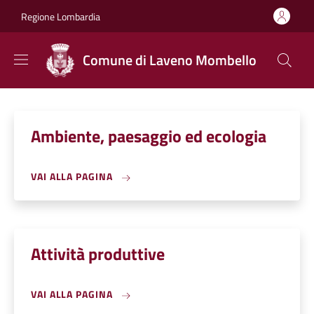
Salta al contenuto principale
Skip to footer content
Regione Lombardia
Comune di Laveno Mombello
Ambiente, paesaggio ed ecologia
VAI ALLA PAGINA
Attività produttive
VAI ALLA PAGINA