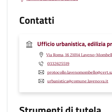
Contatti
Ufficio urbanistica, edilizia 
Via Roma, 16 21014 Laveno-Mombell
0332625519
protocollo.lavenomombello@cert.sa
urbanistica@comune.laveno.va.it
Strumenti di tutela