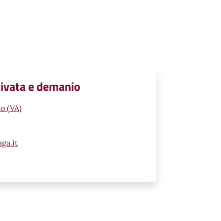
privata e demanio
o (VA)
ga.it