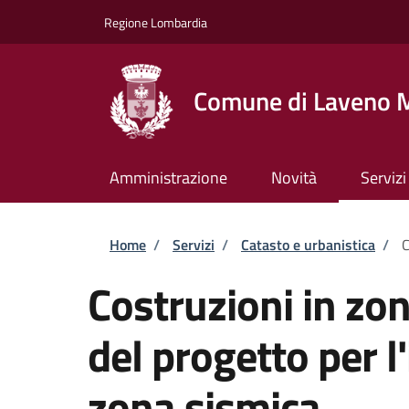
Salta al contenuto principale
Skip to footer content
Regione Lombardia
Comune di Laveno 
Amministrazione
Novità
Servizi
Briciole di pane
Home
/
Servizi
/
Catasto e urbanistica
/
C
Costruzioni in zo
del progetto per l'
zona sismica