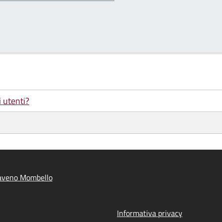
i utenti?
aveno Mombello
Informativa privacy