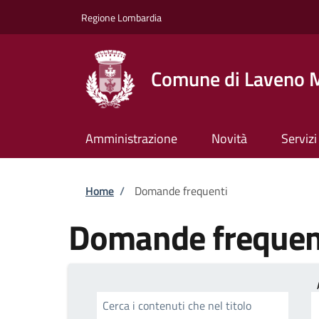
Salta al contenuto principale
Skip to footer content
Regione Lombardia
Comune di Laveno 
Amministrazione
Novità
Servizi
Briciole di pane
Home
/
Domande frequenti
Domande frequen
Cerca i contenuti che nel titolo