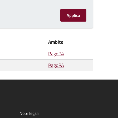
Ambito
PagoPA
PagoPA
Note legali