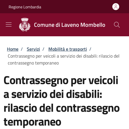
Salta al contenuto principale
Skip to footer content
Regione Lombardia
Comune di Laveno Mombello
Briciole di pane
Home
/
Servizi
/
Mobilità e trasporti
/
Contrassegno per veicoli a servizio dei disabili: rilascio del
contrassegno temporaneo
Contrassegno per veicoli
a servizio dei disabili:
rilascio del contrassegno
temporaneo