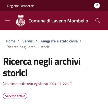
Salta al contenuto principale
Skip to footer content
Regione Lombardia
Comune di Laveno Mombello
Briciole di pane
Home
/
Servizi
/
Anagrafe e stato civile
/
Ricerca negli archivi storici
Ricerca negli archivi
storici
(
urn:nir:stato:decreto.legislativo:2004-01-22;42
)
Servizio attivo