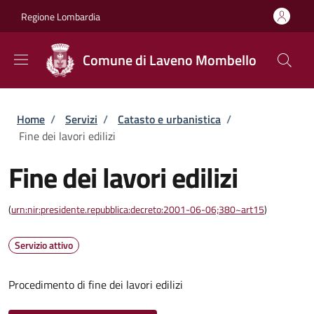
Salta al contenuto principale
Skip to footer content
Regione Lombardia
Comune di Laveno Mombello
Briciole di pane
Home
/
Servizi
/
Catasto e urbanistica
/
Fine dei lavori edilizi
Fine dei lavori edilizi
(
urn:nir:presidente.repubblica:decreto:2001-06-06;380~art15
)
Servizio attivo
Procedimento di fine dei lavori edilizi