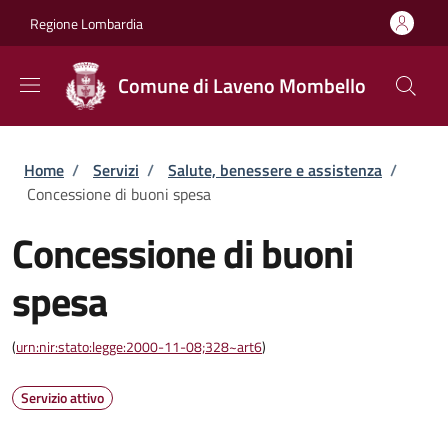
Salta al contenuto principale
Skip to footer content
Regione Lombardia
Comune di Laveno Mombello
Briciole di pane
Home
/
Servizi
/
Salute, benessere e assistenza
/
Concessione di buoni spesa
Concessione di buoni
spesa
(
urn:nir:stato:legge:2000-11-08;328~art6
)
Servizio attivo