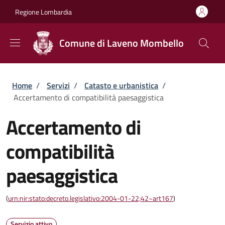
Salta al contenuto principale
Skip to footer content
Regione Lombardia
Comune di Laveno Mombello
Briciole di pane
Home
/
Servizi
/
Catasto e urbanistica
/
Accertamento di compatibilità paesaggistica
Accertamento di
compatibilità
paesaggistica
(
urn:nir:stato:decreto.legislativo:2004-01-22;42~art167
)
Servizio attivo