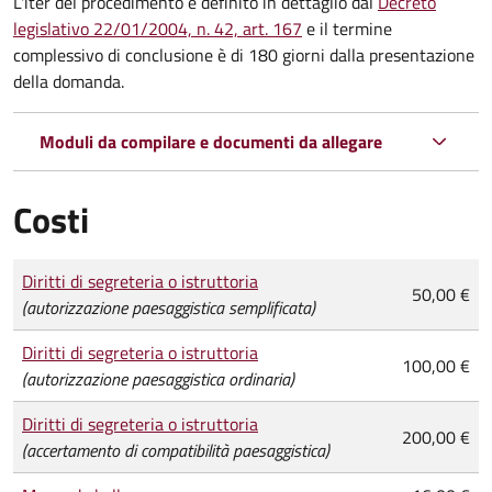
L'iter del procedimento è definito in dettaglio dal
Decreto
legislativo 22/01/2004, n. 42, art. 167
e il termine
complessivo di conclusione è di 180 giorni dalla presentazione
della domanda.
Moduli da compilare e documenti da allegare
Costi
Tipo di pagamento
Importo
Diritti di segreteria o istruttoria
50,00 €
(autorizzazione paesaggistica semplificata)
Diritti di segreteria o istruttoria
100,00 €
(autorizzazione paesaggistica ordinaria)
Diritti di segreteria o istruttoria
200,00 €
(accertamento di compatibilità paesaggistica)