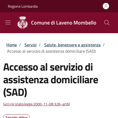
Salta al contenuto principale
Skip to footer content
Regione Lombardia
Comune di Laveno Mombello
Briciole di pane
Home
/
Servizi
/
Salute, benessere e assistenza
/
Accesso al servizio di assistenza domiciliare (SAD)
Accesso al servizio di
assistenza domiciliare
(SAD)
(
urn:nir:stato:legge:2000-11-08;328~art6
)
Servizio attivo