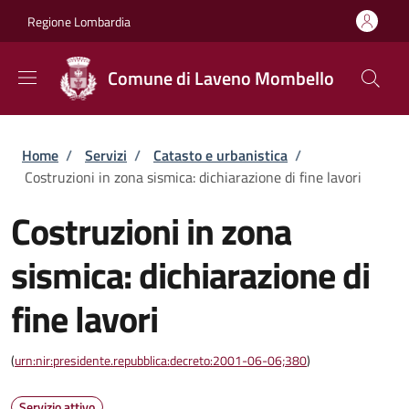
Salta al contenuto principale
Skip to footer content
Regione Lombardia
Comune di Laveno Mombello
Briciole di pane
Home
/
Servizi
/
Catasto e urbanistica
/
Costruzioni in zona sismica: dichiarazione di fine lavori
Costruzioni in zona
sismica: dichiarazione di
fine lavori
(
urn:nir:presidente.repubblica:decreto:2001-06-06;380
)
Servizio attivo