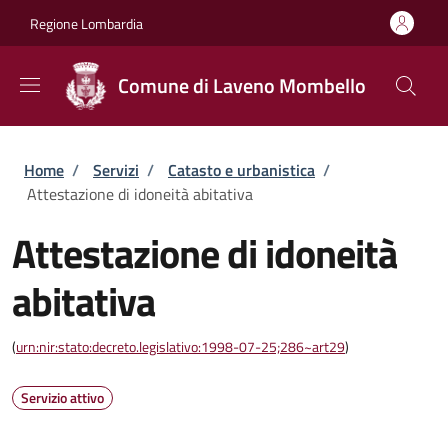
Salta al contenuto principale
Skip to footer content
Regione Lombardia
Comune di Laveno Mombello
Briciole di pane
Home
/
Servizi
/
Catasto e urbanistica
/
Attestazione di idoneità abitativa
Attestazione di idoneità
abitativa
(
urn:nir:stato:decreto.legislativo:1998-07-25;286~art29
)
Servizio attivo