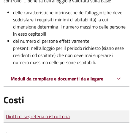
controllo. L'idoneità dell'alloggio è valutata sulla base:
delle caratteristiche intrinseche dell'alloggio (che deve
soddisfare i requisiti minimi di abitabilità) la cui
dimensione determina il numero massimo delle persone
in esso ospitabili
del numero di persone effettivamente
presenti nell'alloggio per il periodo richiesto (siano esse
residenti od ospitate) che non deve mai superare il
numero massimo delle persone ospitabili.
Moduli da compilare e documenti da allegare
Costi
Tipo di pagamento
Importo
Diritti di segreteria o istruttoria