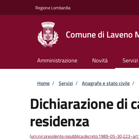
Salta al contenuto principale
Skip to footer content
Regione Lombardia
Comune di Laveno 
Amministrazione
Novità
Servizi
Briciole di pane
Home
/
Servizi
/
Anagrafe e stato civile
/
Dichiarazione di 
residenza
(
urn:nir:presidente.repubblica:decreto:1989-05-30;223~ar