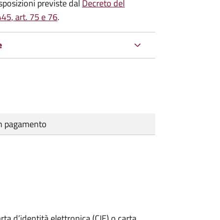
isposizioni previste dal
Decreto del
45, art. 75 e 76
.
e
cun pagamento
rta d’identità elettronica (CIE) o carta