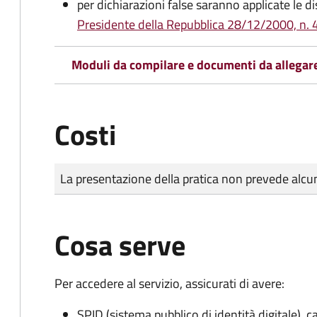
per dichiarazioni false saranno applicate le d
Presidente della Repubblica 28/12/2000, n. 4
Moduli da compilare e documenti da allegar
Costi
Tipo di pagamento
Importo
La presentazione della pratica non prevede al
Cosa serve
Per accedere al servizio, assicurati di avere:
SPID (sistema pubblico di identità digitale), ca