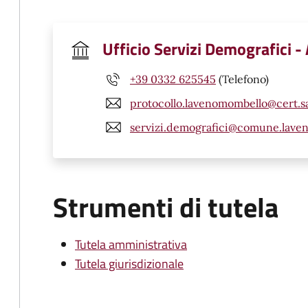
Ufficio Servizi Demografici -
+39 0332 625545
(Telefono)
protocollo.lavenomombello@cert.sa
servizi.demografici@comune.laveno
Strumenti di tutela
Tutela amministrativa
Tutela giurisdizionale