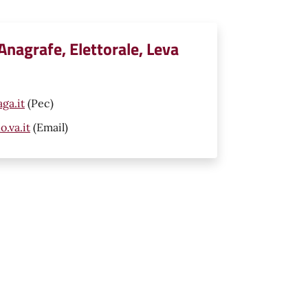
 Anagrafe, Elettorale, Leva
ga.it
(Pec)
.va.it
(Email)