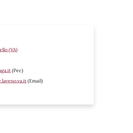
llo (VA)
ga.it
(Pec)
laveno.va.it
(Email)