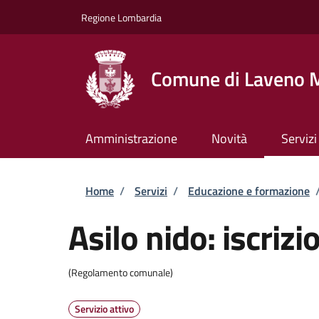
Salta al contenuto principale
Skip to footer content
Regione Lombardia
Comune di Laveno 
Amministrazione
Novità
Servizi
Briciole di pane
Home
/
Servizi
/
Educazione e formazione
Asilo nido: iscrizi
(Regolamento comunale)
Servizio attivo