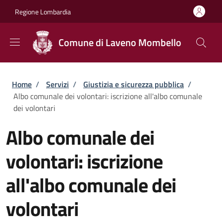
Salta al contenuto principale
Skip to footer content
Regione Lombardia
Comune di Laveno Mombello
Briciole di pane
Home
/
Servizi
/
Giustizia e sicurezza pubblica
/
Albo comunale dei volontari: iscrizione all'albo comunale
dei volontari
Albo comunale dei
volontari: iscrizione
all'albo comunale dei
volontari