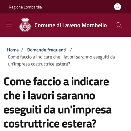
Salta al contenuto principale
Skip to footer content
Regione Lombardia
Comune di Laveno Mombello
Briciole di pane
Home
/
Domande frequenti
/
Come faccio a indicare che i lavori saranno eseguiti da
un'impresa costruttrice estera?
Come faccio a indicare
che i lavori saranno
eseguiti da un'impresa
costruttrice estera?