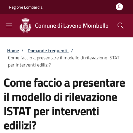
Salta al contenuto principale
Skip to footer content
Regione Lombardia
Comune di Laveno Mombello
Briciole di pane
Home
/
Domande frequenti
/
Come faccio a presentare il modello di rilevazione ISTAT
per interventi edilizi?
Come faccio a presentare
il modello di rilevazione
ISTAT per interventi
edilizi?