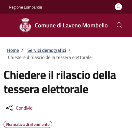
Salta al contenuto principale
Skip to footer content
Regione Lombardia
Comune di Laveno Mombello
Briciole di pane
Home
/
Servizi demografici
/
Chiedere il rilascio della tessera elettorale
Chiedere il rilascio della
tessera elettorale
Condividi
Normativa di riferimento