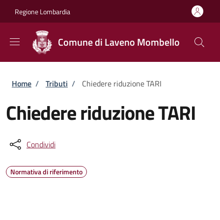
Salta al contenuto principale
Skip to footer content
Regione Lombardia
Comune di Laveno Mombello
Briciole di pane
Home
/
Tributi
/
Chiedere riduzione TARI
Chiedere riduzione TARI
Condividi
Normativa di riferimento