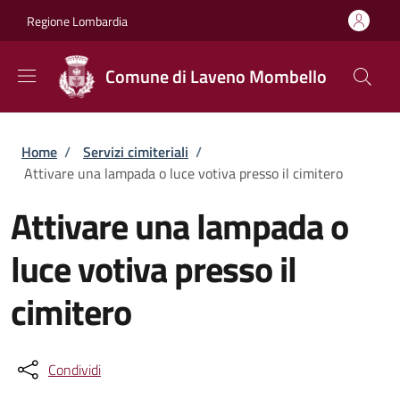
Salta al contenuto principale
Skip to footer content
Regione Lombardia
Comune di Laveno Mombello
Briciole di pane
Home
/
Servizi cimiteriali
/
Attivare una lampada o luce votiva presso il cimitero
Attivare una lampada o
luce votiva presso il
cimitero
Condividi