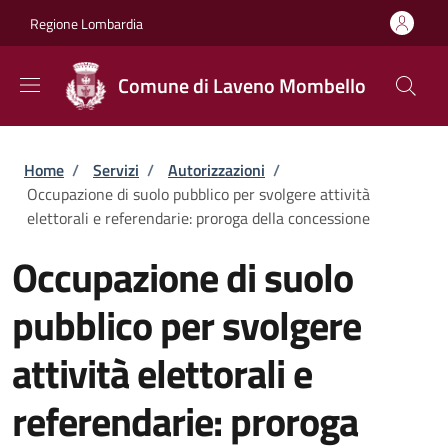
Salta al contenuto principale
Skip to footer content
Regione Lombardia
Comune di Laveno Mombello
Briciole di pane
Home
/
Servizi
/
Autorizzazioni
/
Occupazione di suolo pubblico per svolgere attività
elettorali e referendarie: proroga della concessione
Occupazione di suolo
pubblico per svolgere
attività elettorali e
referendarie: proroga