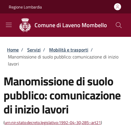
Salta al contenuto principale
Skip to footer content
Regione Lombardia
Comune di Laveno Mombello
Briciole di pane
Home
/
Servizi
/
Mobilità e trasporti
/
Manomissione di suolo pubblico: comunicazione di inizio
lavori
Manomissione di suolo
pubblico: comunicazione
di inizio lavori
(
urn:nir:stato:decreto.legislativo:1992-04-30;285~art21
)