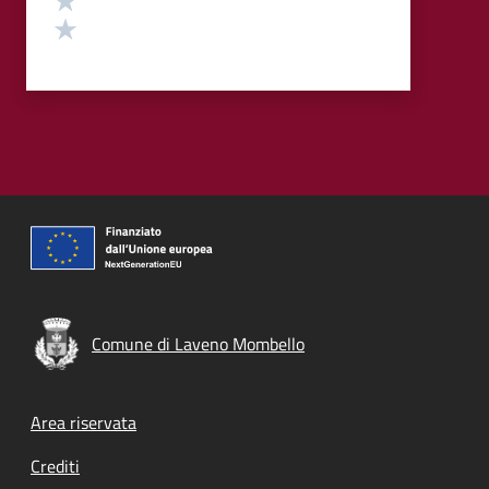
Valuta 1 stelle su 5
Comune di Laveno Mombello
Footer menu
Area riservata
Crediti